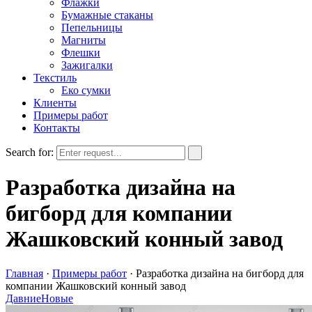
Флажки
Бумажные стаканы
Пепельницы
Магниты
Флешки
Зажигалки
Текстиль
Еко сумки
Клиенты
Примеры работ
Контакты
Search for:
Разработка дизайна на
бигборд для компании
Жашковский конный завод
Главная
·
Примеры работ
·
Разработка дизайна на бигборд для
компании Жашковский конный завод
Давние
Новые