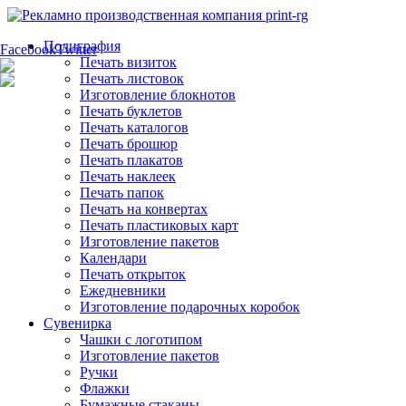
Полиграфия
Facebook
Twitter
Печать визиток
Печать листовок
Изготовление блокнотов
Печать буклетов
Печать каталогов
Печать брошюр
Печать плакатов
Печать наклеек
Печать папок
Печать на конвертах
Печать пластиковых карт
Изготовление пакетов
Календари
Печать открыток
Ежедневники
Изготовление подарочных коробок
Сувенирка
Чашки с логотипом
Изготовление пакетов
Ручки
Флажки
Бумажные стаканы